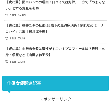
【虎に翼】面白い５つの理由！口コミでは好評。一方で「つまらな
い」とする意見も考察
2024.04.09
【虎に翼】桜井ユキの旦那は6歳下の黒羽麻璃央！馴れ初めは「リ
コハイ」共演【桜川涼子役】
2026.03.18
【虎に翼】土居志央梨は演技がすごい！プロフィールは？経歴・出
身・学歴など【山田よね子役】
2026.03.18
俳優女優関連記事
スポンサーリンク