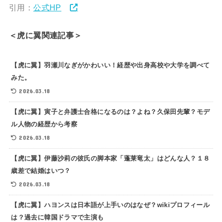
引用：
公式HP
＜虎に翼関連記事＞
【虎に翼】羽瀬川なぎがかわいい！経歴や出身高校や大学を調べて
みた。
2026.03.18
【虎に翼】寅子と弁護士合格になるのは？よね？久保田先輩？モデ
ル人物の経歴から考察
2026.03.18
【虎に翼】伊藤沙莉の彼氏の脚本家「蓬莱竜太」はどんな人？１８
歳差で結婚はいつ？
2026.03.18
【虎に翼】ハヨンスは日本語が上手いのはなぜ？wikiプロフィール
は？過去に韓国ドラマで主演も