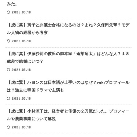
みた。
2026.03.18
【虎に翼】寅子と弁護士合格になるのは？よね？久保田先輩？モデ
ル人物の経歴から考察
2026.03.18
【虎に翼】伊藤沙莉の彼氏の脚本家「蓬莱竜太」はどんな人？１８
歳差で結婚はいつ？
2026.03.18
【虎に翼】ハヨンスは日本語が上手いのはなぜ？wikiプロフィール
は？過去に韓国ドラマで主演も
2026.03.18
【虎に翼】小林涼子は、経営者と俳優の２刀流だった。プロフィー
ルや農業事業について解説
2026.03.18