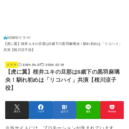
HOME
ドラマ
【虎に翼】桜井ユキの旦那は6歳下の黒羽麻璃央！馴れ初めは「リコハイ」
共演【桜川涼子役】
2024.04.07
2026.03.18
ドラマ
【虎に翼】桜井ユキの旦那は6歳下の黒羽麻璃
央！馴れ初めは「リコハイ」共演【桜川涼子
役】
ポスト
シェア
はてブ
送る
Pocket
※当サイトには、プロモーションが含まれています。