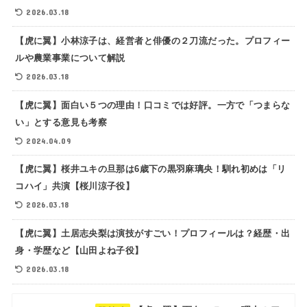
2026.03.18
【虎に翼】小林涼子は、経営者と俳優の２刀流だった。プロフィー
ルや農業事業について解説
2026.03.18
【虎に翼】面白い５つの理由！口コミでは好評。一方で「つまらな
い」とする意見も考察
2024.04.09
【虎に翼】桜井ユキの旦那は6歳下の黒羽麻璃央！馴れ初めは「リ
コハイ」共演【桜川涼子役】
2026.03.18
【虎に翼】土居志央梨は演技がすごい！プロフィールは？経歴・出
身・学歴など【山田よね子役】
2026.03.18