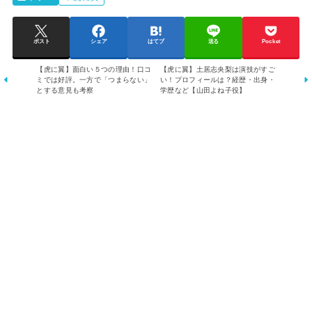
ポスト
シェア
はてブ
送る
Pocket
【虎に翼】面白い５つの理由！口コ
【虎に翼】土居志央梨は演技がすご
ミでは好評。一方で「つまらない」
い！プロフィールは？経歴・出身・
とする意見も考察
学歴など【山田よね子役】