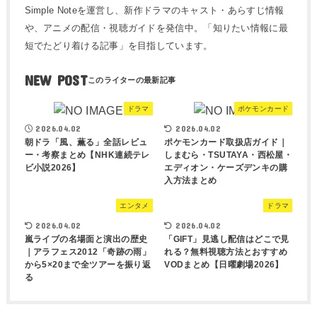
Simple Noteを運営し、新作ドラマのキャスト・あらすじ情報
や、アニメの配信・視聴ガイドを発信中。「知りたい情報に最
短でたどり着ける記事」を目指しています。
NEW POST
ドラマ
ポケモンカード
2026.04.02
2026.04.02
朝ドラ「風、薫る」全話レビュ
ポケモンカード取扱店ガイド｜
ー・考察まとめ【NHK連続テレ
しまむら・TSUTAYA・西松屋・
ビ小説2026】
エディオン・ケーズデンキの購
入方法まとめ
エンタメ
ドラマ
2026.04.02
2026.04.02
嵐ライブの名場面と演出の歴史
「GIFT」見逃し配信はどこで見
｜アラフェス2012「奇跡の雨」
れる？無料視聴方法とおすすめ
から5×20まで全ツアーを振り返
VODまとめ【日曜劇場2026】
る