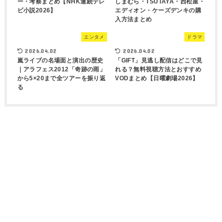
ー・考察まとめ【NHK連続テレ
しまむら・TSUTAYA・西松屋・
ビ小説2026】
エディオン・ケーズデンキの購
入方法まとめ
エンタメ
ドラマ
2026.04.02
2026.04.02
嵐ライブの名場面と演出の歴史
「GIFT」見逃し配信はどこで見
｜アラフェス2012「奇跡の雨」
れる？無料視聴方法とおすすめ
から5×20まで全ツアーを振り返
VODまとめ【日曜劇場2026】
る