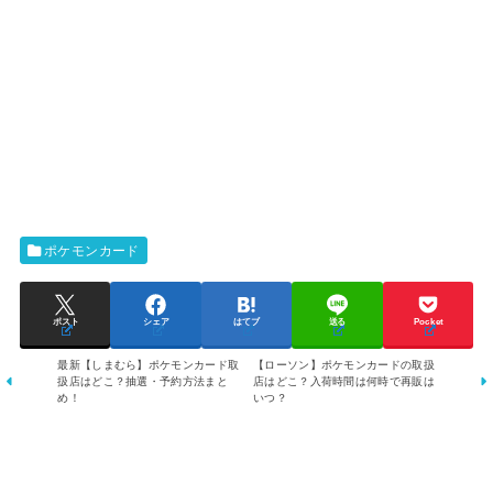
ポケモンカード
ポスト
シェア
はてブ
送る
Pocket
最新【しまむら】ポケモンカード取
【ローソン】ポケモンカードの取扱
扱店はどこ？抽選・予約方法まと
店はどこ？入荷時間は何時で再販は
め！
いつ？