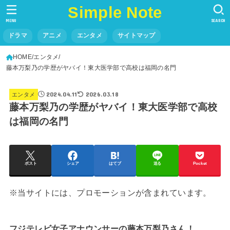
Simple Note
MENU
SEARCH
ドラマ
アニメ
エンタメ
サイトマップ
HOME
エンタメ
藤本万梨乃の学歴がヤバイ！東大医学部で高校は福岡の名門
2024.04.11
2026.03.18
エンタメ
藤本万梨乃の学歴がヤバイ！東大医学部で高校
は福岡の名門
ポスト
シェア
はてブ
送る
Pocket
※当サイトには、プロモーションが含まれています。
フジテレビ女子アナウンサーの藤本万梨乃さん！