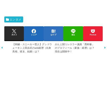
エンタメ
ポスト
シェア
はてブ
送る
Pocket
【刺繍・スニーカー芸人】グッドウ
がんと闘うレスラー議員「西村修」
ォーキン上田歩武のwiki経歴（出身
のプロフィール（家族・経歴）は？
高校、彼女、結婚）は？
現在は闘病中！