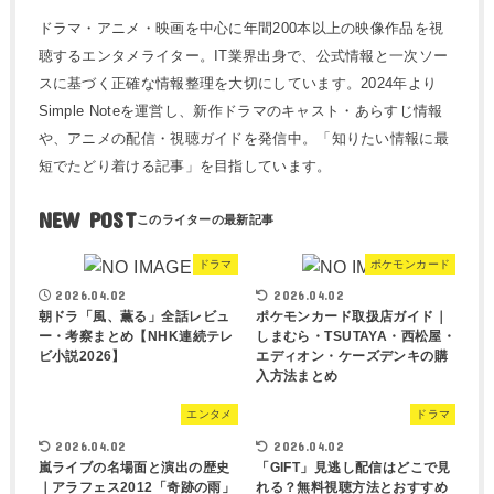
ドラマ・アニメ・映画を中心に年間200本以上の映像作品を視
聴するエンタメライター。IT業界出身で、公式情報と一次ソー
スに基づく正確な情報整理を大切にしています。2024年より
Simple Noteを運営し、新作ドラマのキャスト・あらすじ情報
や、アニメの配信・視聴ガイドを発信中。「知りたい情報に最
短でたどり着ける記事」を目指しています。
NEW POST
ドラマ
ポケモンカード
2026.04.02
2026.04.02
朝ドラ「風、薫る」全話レビュ
ポケモンカード取扱店ガイド｜
ー・考察まとめ【NHK連続テレ
しまむら・TSUTAYA・西松屋・
ビ小説2026】
エディオン・ケーズデンキの購
入方法まとめ
エンタメ
ドラマ
2026.04.02
2026.04.02
嵐ライブの名場面と演出の歴史
「GIFT」見逃し配信はどこで見
｜アラフェス2012「奇跡の雨」
れる？無料視聴方法とおすすめ