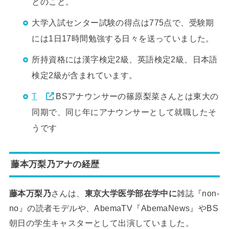
とのこと。
大学入試センター試験の得点は775点で、受験期
には1日17時間勉強する日々を送っていました。
所持資格には漢字検定2級、英語検定2級、日本語
検定2級が含まれています。
T
BSアナウンサーの篠原梨菜さんとは東大の
同期で、同じ年にアナウンサーとして就職したそ
うです
藤本万梨乃アナの経歴
藤本万梨乃
さんは、
東京大学医学部在学中に
雑誌『non-
no』の読者モデルや、AbemaTV『AbemaNews』やBS
朝日の学生キャスターとして出演していました。