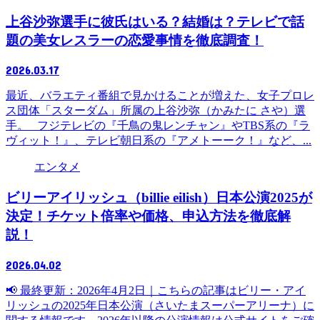
上谷沙弥選手に彼氏はいる？結婚は？テレビで話
題の美女レスラーの恋愛事情を徹底調査！
2026.03.17
最近、バラエティ番組で見かけることが増えた、女子プロレ
ス団体「スターダム」所属の上谷沙弥（かみたに さや）選
手。 フジテレビの『千鳥の鬼レンチャン』やTBS系の『ラ
ヴィット！』、テレビ朝日系の『アメトーーク！』など、...
エンタメ
ビリーアイリッシュ（billie eilish）日本公演2025が
決定！チケット倍率や価格、申込方法を徹底解
説！
2026.04.02
📢 最終更新：2026年4月2日｜こちらの記事はビリー・アイ
リッシュの2025年日本公演（さいたまスーパーアリーナ）に