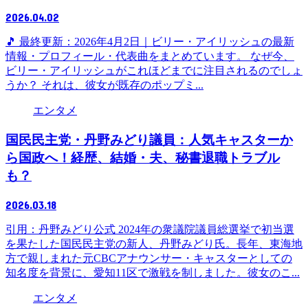
2026.04.02
🎵 最終更新：2026年4月2日｜ビリー・アイリッシュの最新
情報・プロフィール・代表曲をまとめています。 なぜ今、
ビリー・アイリッシュがこれほどまでに注目されるのでしょ
うか？ それは、彼女が既存のポップミ...
エンタメ
国民民主党・丹野みどり議員：人気キャスターか
ら国政へ！経歴、結婚・夫、秘書退職トラブル
も？
2026.03.18
引用：丹野みどり公式 2024年の衆議院議員総選挙で初当選
を果たした国民民主党の新人、丹野みどり氏。長年、東海地
方で親しまれた元CBCアナウンサー・キャスターとしての
知名度を背景に、愛知11区で激戦を制しました。彼女のこ...
エンタメ