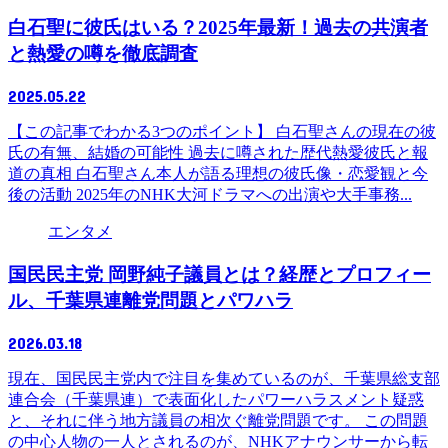
白石聖に彼氏はいる？2025年最新！過去の共演者
と熱愛の噂を徹底調査
2025.05.22
【この記事でわかる3つのポイント】 白石聖さんの現在の彼
氏の有無、結婚の可能性 過去に噂された歴代熱愛彼氏と報
道の真相 白石聖さん本人が語る理想の彼氏像・恋愛観と今
後の活動 2025年のNHK大河ドラマへの出演や大手事務...
エンタメ
国民民主党 岡野純子議員とは？経歴とプロフィー
ル、千葉県連離党問題とパワハラ
2026.03.18
現在、国民民主党内で注目を集めているのが、千葉県総支部
連合会（千葉県連）で表面化したパワーハラスメント疑惑
と、それに伴う地方議員の相次ぐ離党問題です。 この問題
の中心人物の一人とされるのが、NHKアナウンサーから転