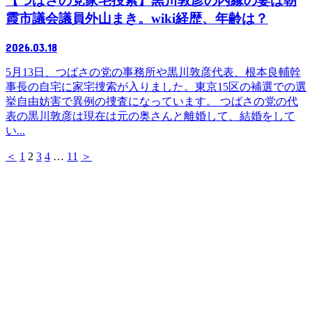
【つばさの党家宅捜索】黒川敦彦の内縁の妻は朝
霞市議会議員外山まき。wiki経歴、年齢は？
2026.03.18
5月13日、つばさの党の事務所や黒川敦彦代表、根本良輔幹
事長の自宅に家宅捜索が入りました。東京15区の補選での選
挙自由妨害で異例の捜査になっています。 つばさの党の代
表の黒川敦彦は現在は元の奥さんと離婚して、結婚をして
い...
＜
1
2
3
4
…
11
＞