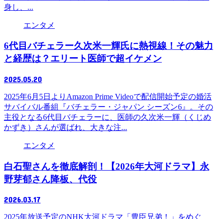
身し、...
エンタメ
6代目バチェラー久次米一輝氏に熱視線！その魅力
と経歴は？エリート医師で超イケメン
2025.05.20
2025年6月5日よりAmazon Prime Videoで配信開始予定の婚活
サバイバル番組『バチェラー・ジャパン シーズン6』。その
主役となる6代目バチェラーに、医師の久次米一輝（くじめ
かずき）さんが選ばれ、大きな注...
エンタメ
白石聖さんを徹底解剖！【2026年大河ドラマ】永
野芽郁さん降板、代役
2026.03.17
2025年放送予定のNHK大河ドラマ「豊臣兄弟！」をめぐ