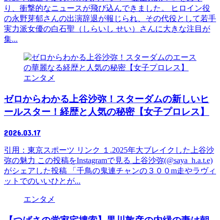
り、衝撃的なニュースが飛び込んできました。 ヒロイン役
の永野芽郁さんの出演辞退が報じられ、その代役として若手
実力派女優の白石聖（しらいし せい）さんに大きな注目が
集...
エンタメ
ゼロからわかる上谷沙弥！スターダムの新しいヒ
ールスター！経歴と人気の秘密【女子プロレス】
2026.03.17
引用：東京スポーツ リンク １.2025年大ブレイクした上谷沙
弥の魅力 この投稿をInstagramで見る 上谷沙弥(@saya_h.a.t.e)
がシェアした投稿 「千鳥の鬼連チャンの３００m走やラヴィ
ットでのいいひとが...
エンタメ