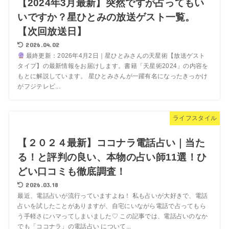
【2024年3月最新】突然ですが占ってもい
いですか？星ひとみの放送ゲスト一覧。
【次回放送日】
2026.04.02
最終更新：2026年4月2日｜星ひとみさんの天星術【放送ゲスト
タイプ】の最新情報をお届けします。書籍「天星術2024」の内容を
もとに解説しています。 星ひとみさんが一躍有名になったきっかけ
がフジテレビ...
ライフスタイル
【２０２４最新】ココナラ電話占い｜当た
る！と評判の良い、本物の占い師11選！ひ
どい口コミも徹底調査！
2026.03.18
最近、電話占いが流行っていますよね！ 私も占いが大好きで、電話
占いを試したことがありますが、自宅にいながら電話で占ってもら
う手軽さにハマってしまいました♡ この記事では、電話占いのなか
でも「ココナラ」の電話占い について...