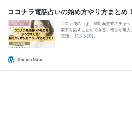
ココナラ電話占いの始め方やり方まとめ
コロナ禍のいま、非対面方式のチャッ
談事を話すことができる手軽さが魅力
コ
電話 …
続きを読む
コ
ナ
ラ
Simple Note
電
話
占
い
の
始
め
方
や
り
方
ま